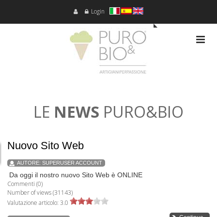
Login
LE
NEWS
PURO&BIO
Nuovo Sito Web
AUTORE:
SUPERUSER ACCOUNT
Da oggi il nostro nuovo Sito Web è ONLINE
Commenti (0)
Number of views (31143)
Valutazione articolo: 3.0