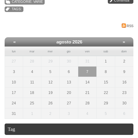
Continua
CATEGORIE:
VARIE
TAGS:
RSS
«
agosto 2026
»
lun
mar
mer
gio
ven
sab
dom
27
28
29
30
31
1
2
3
4
5
6
7
8
9
10
11
12
13
14
15
16
17
18
19
20
21
22
23
24
25
26
27
28
29
30
31
1
2
3
4
5
6
Tag